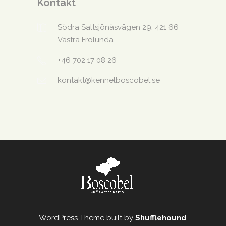
Kontakt
Södra Saltsjönäsvägen 29, 421 66
Västra Frölunda
+46 702 17 08 26
kontakt@kennelboscobel.se
WordPress Theme built by
Shufflehound
.