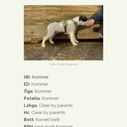
Foto: Heidi Englund
HD
:
Kommer
ED
: Kommer
Öga
: Kommer
Patella
:
Kommer
L2hga
: Clear by parents
Hc
: Clear by parents
Bett
: Korrekt bett
BPH
med skott: Kommer